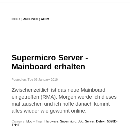
INDEX
¦
ARCHIVES
¦
ATOM
Supermicro Server -
Mainboard erhalten
Posted on: Tue 08 January 2019
Zwischenzeitlich ist das neue Mainboard
eingetroffen (RMA). Morgen werde ich dieses
mal tauschen und ich hoffe danach kommt
alles wieder wie gewohnt online.
Category:
blog
– Tags:
Hardware
,
Supermicro
,
Job
,
Server
,
Defekt
,
5028D-
TN4T