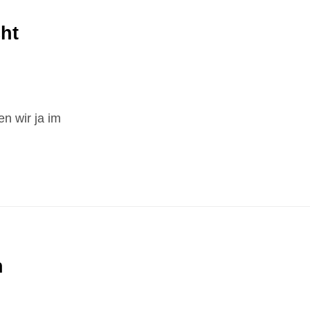
ht
n wir ja im
n