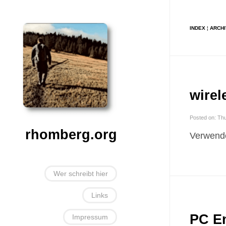
INDEX
¦
ARCH
wirel
Posted on: Th
rhomberg.org
Verwend
Wer schreibt hier
Links
PC En
Impressum