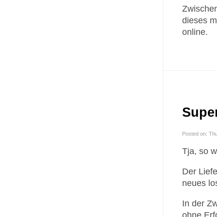
Zwischen
dieses m
online.
Super
Posted on: Th
Tja, so w
Der Liefe
neues los
In der Zw
ohne Erf