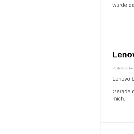
wurde das
Lenov
Posted on: Fr
Lenovo bi
Gerade d
mich.