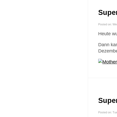
Super
Posted on: We
Heute wu
Dann kan
Dezember
Super
Posted on: Tu