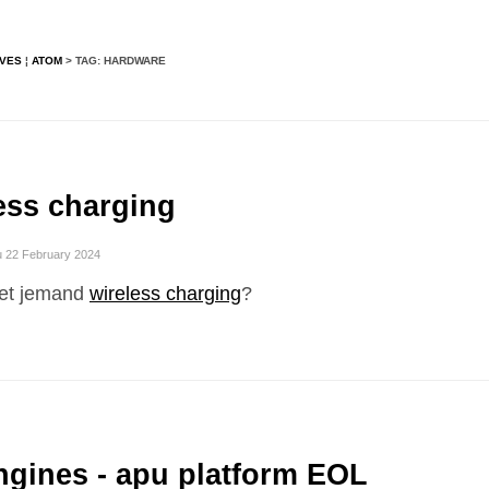
IVES
¦
ATOM
> TAG: HARDWARE
ess charging
u 22 February 2024
et jemand
wireless charging
?
gines - apu platform EOL