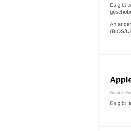
Es gibt 
geschobe
An ander
(BIOS/UE
Apple
Posted on: We
Es gibt j