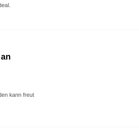
deal.
 an
den kann freut