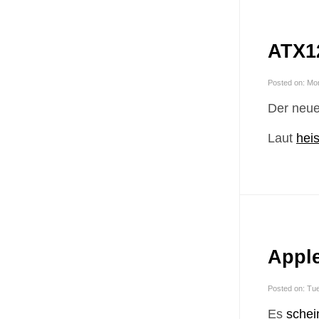
ATX12
Posted on: Mo
Der neue
Laut
hei
Appl
Posted on: Tu
Es
schei