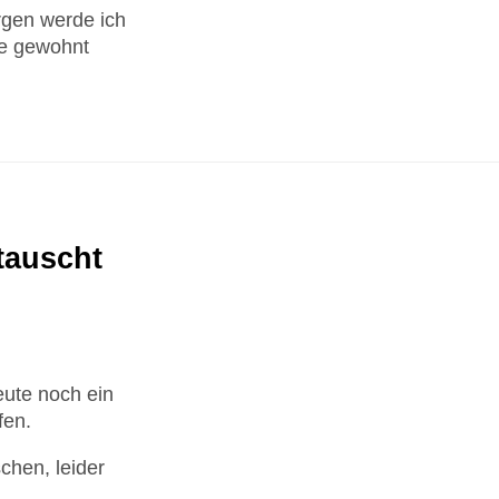
rgen werde ich
ie gewohnt
tauscht
eute noch ein
fen.
chen, leider