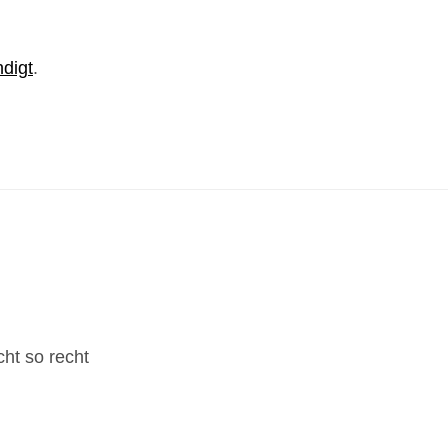
digt
.
ht so recht