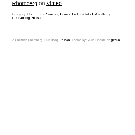
Rhomberg
on
Vimeo
.
Category:
blog
– Tags:
Sommer
,
Urlaub
,
Tirol
,
Kirchdorf
,
Vorarlberg
,
Geocaching
,
Hittisau
© Christian Rhomberg. Built using
Pelican
. Theme by Giulio Fidente on
github
.