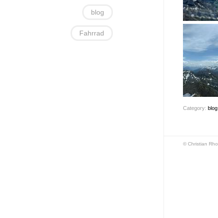
blog
Fahrrad
Category:
blog
© Christian Rho