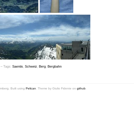
– Tags:
Saentis
,
Schweiz
,
Berg
,
Bergbahn
mberg. Built using
Pelican
. Theme by Giulio Fidente on
github
.