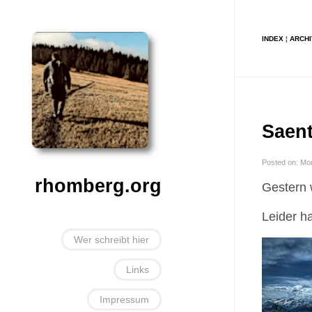
INDEX
¦
ARCH
Saent
Posted on: Mo
rhomberg.org
Gestern 
Leider h
Wer schreibt hier
Links
Impressum