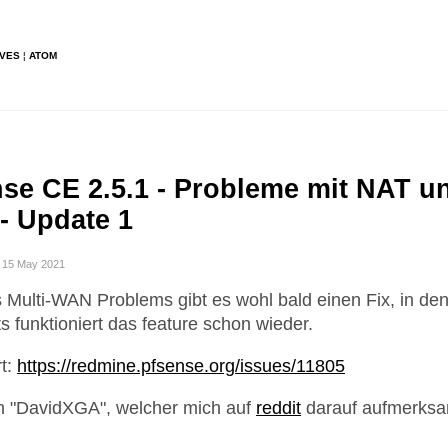
IVES
¦
ATOM
se CE 2.5.1 - Probleme mit NAT un
- Update 1
t 15 May 2021
s Multi-WAN Problems gibt es wohl bald einen Fix, in den
s funktioniert das feature schon wieder.
t:
https://redmine.pfsense.org/issues/11805
 "DavidXGA", welcher mich auf
reddit
darauf aufmerks