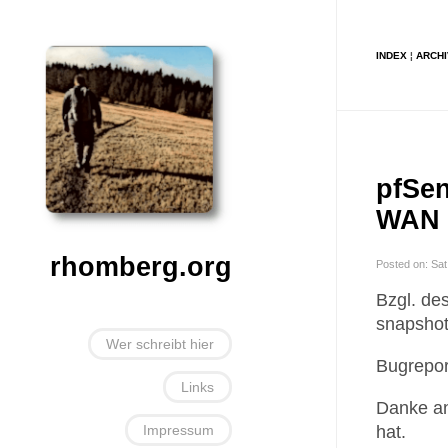
INDEX
¦
ARCH
pfSen
WAN 
rhomberg.org
Posted on: Sa
Bzgl. de
snapshot
Wer schreibt hier
Bugrepor
Links
Danke an
Impressum
hat.