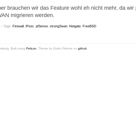
er brauchen wir das Feature wohl eh nicht mehr, da wir p
AN migrieren werden.
– Tags:
Firewall
,
IPsec
,
pfSense
,
strongSwan
,
Netgate
,
FreeBSD
mberg. Built using
Pelican
. Theme by Giulio Fidente on
github
.